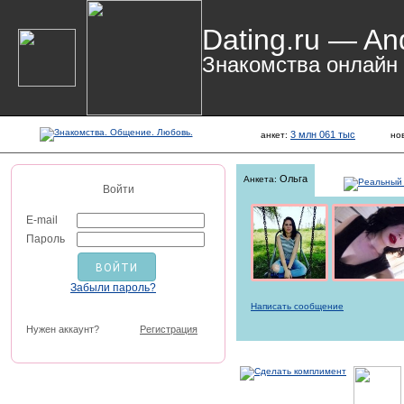
Dating.ru — An
Знакомства онлайн
3 млн 061 тыс
анкет:
но
Ольга
Анкета:
Войти
E-mail
Пароль
Забыли пароль?
Написать сообщение
Нужен аккаунт?
Регистрация