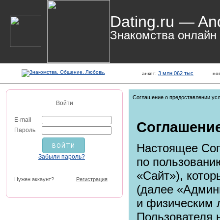
Dating.ru — An
Знакомства онлайн
3 млн 062 тыс
анкет:
но
Соглашение о предоставлении усл
Войти
E-mail
Соглашени
Пароль
Настоящее Сог
Забыли пароль?
по пользовани
«Сайт»), кото
Нужен аккаунт?
Регистрация
(далее «Админ
и физическим 
Пользователя 