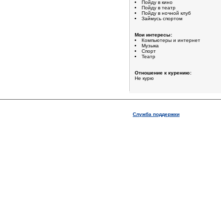
Пойду в кино
Пойду в театр
Пойду в ночной клуб
Займусь спортом
Мои интересы:
Компьютеры и интернет
Музыка
Спорт
Театр
Отношение к курению:
Не курю
Служба поддержки