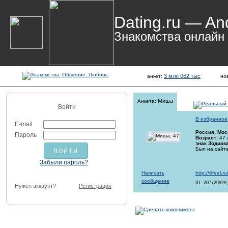
Dating.ru — An
Знакомства онлайн
3 млн 062 тыс
анкет:
но
Миша
Анкета:
Войти
В избранное
E-mail
Россия
, Мос
Пароль
Возраст:
47 
знак Зодиака
Был на сайте
Забыли пароль?
Написать
http://6feel.
сообщение
ID: 207729929,
Нужен аккаунт?
Регистрация