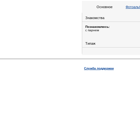
Основное
Фотоальб
Знакомства
Познакомлюсь:
с парнем
Типаж
Служба поддержки