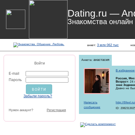
Dating.ru — An
Знакомства онлайн
3 млн 062 тыс
анкет:
но
анастасия
Анкета:
Войти
В избранное
E-mail
Россия
, Мос
Пароль
Возраст:
24 
знак Зодиака
Давно не бы
Забыли пароль?
Написать
http://6feel.
сообщение
ID: 208231302
Нужен аккаунт?
Регистрация