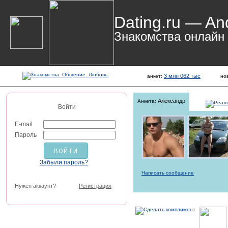
Dating.ru — An
Знакомства онлайн
3 млн 062 тыс
анкет:
но
Александр
Анкета:
Войти
E-mail
Пароль
Забыли пароль?
Написать сообщение
Нужен аккаунт?
Регистрация