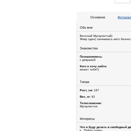
Основное
Фотоальб
Обо мне
Веселый Мускулистый)
Живу один) занимаюсь авто бизнес
Знакомства
Познакомлюсь:
с девушкой
Кого я хочу найти:
может тебя?)
Типаж
Рост, см:
187
Вес, кг:
92
Телосложение:
Мускулистое
Интересы
Что я буду делать в свободный де
Пойду гулять