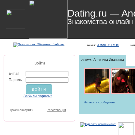
Dating.ru — An
Знакомства онлайн
3 млн 061 тыс
анкет:
но
Антонина Ивановна
Анкета:
Войти
E-mail
Пароль
Забыли пароль?
Написать сообщение
Нужен аккаунт?
Регистрация