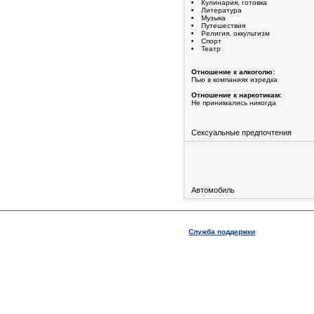
Кулинария, готовка
Литература
Музыка
Путешествия
Религия, оккультизм
Спорт
Театр
Отношение к алкоголю:
Пью в компаниях изредка
Отношение к наркотикам:
Не принимались никогда
Сексуальные предпочтения
Автомобиль
Служба поддержки