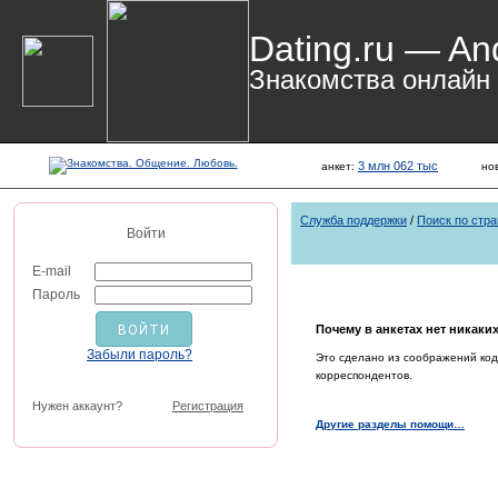
Dating.ru — An
Знакомства онлайн
3 млн 062 тыс
анкет:
но
Служба поддержки
/
Поиск по стр
Войти
E-mail
Пароль
Почему в анкетах нет никаки
Забыли пароль?
Это сделано из соображений ко
корреспондентов.
Нужен аккаунт?
Регистрация
Другие разделы помощи…