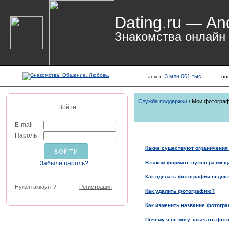
Dating.ru — An
Знакомства онлайн
3 млн 061 тыс
анкет:
но
Служба поддержки
/ Мои фотогра
Войти
E-mail
Пароль
Какие существуют ограничения
Забыли пароль?
В каком формате нужно размещ
Как сделать фотографии недос
Нужен аккаунт?
Регистрация
Как удалить фотографию?
Как изменить название фотогр
Почему я не могу закачать фот