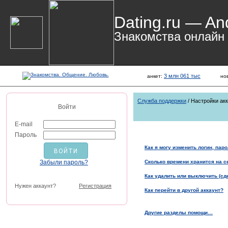
Dating.ru — An
Знакомства онлайн
3 млн 061 тыс
анкет:
но
Служба поддержки
/ Настройки ак
Войти
E-mail
Пароль
Как я могу изменить логин, паро
Забыли пароль?
Сколько времени хранится на с
Как удалить или выключить (сд
Нужен аккаунт?
Регистрация
Как перейти в другой аккаунт?
Другие разделы помощи…