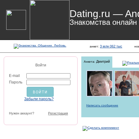
Dating.ru — An
Знакомства онлайн
3 млн 062 тыс
анкет:
но
Дмитрий
Анкета:
Войти
E-mail
Пароль
Забыли пароль?
Написать сообщение
Нужен аккаунт?
Регистрация