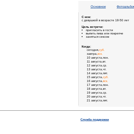
Основное
Фотоальбом
С кем:
с девушкой в возрасте 18-50 лет
Цель встречи:
пригласить в гости
выпить пива или покрепче
заняться сексом
Когда:
сегодня,
суб.
завтра,
вск.
10 августа,пон.
11 августа,вт.
12 августа,ср.
13 августа,чт.
14 августа,пят.
15 августа,
суб.
16 августа,
вск.
17 августа,пон.
18 августа,вт.
19 августа,ср.
20 августа,чт.
21 августа,пят.
Служба поддержки