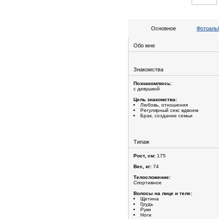
Основное
Фотоальб
Обо мне
Знакомства
Познакомлюсь:
с девушкой
Цель знакомства:
Любовь, отношения
Регулярный секс вдвоем
Брак, создание семьи
Типаж
Рост, см:
175
Вес, кг:
74
Телосложение:
Спортивное
Волосы на лице и теле:
Щетина
Грудь
Руки
Ноги