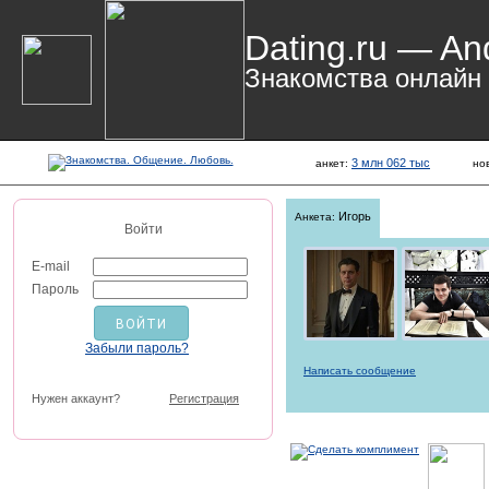
Dating.ru — An
Знакомства онлайн
3 млн 062 тыс
анкет:
но
Игорь
Анкета:
Войти
E-mail
Пароль
Забыли пароль?
Написать сообщение
Нужен аккаунт?
Регистрация