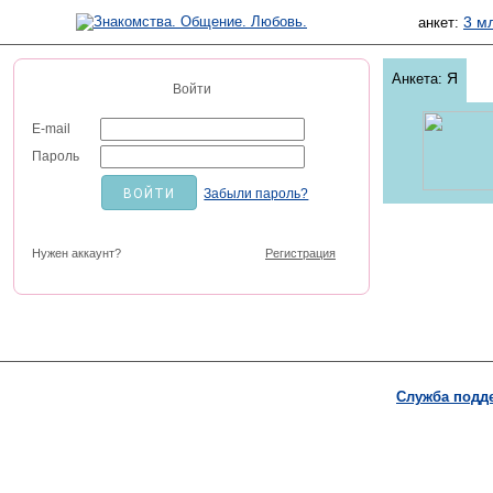
3 м
анкет:
Я
Анкета:
Войти
E-mail
Пароль
Забыли пароль?
Нужен аккаунт?
Регистрация
Служба подд