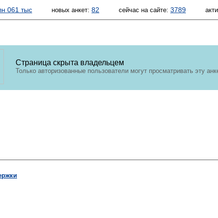
лн 061 тыс
82
3789
новых анкет:
сейчас на сайте:
акт
Страница скрыта владельцем
Только авторизованные пользователи могут просматривать эту анк
ержки