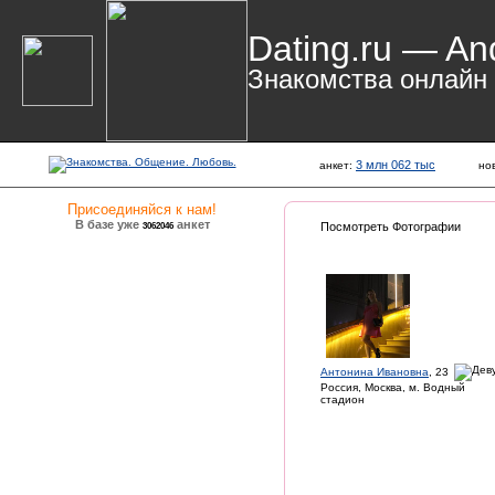
Dating.ru — An
Знакомства онлайн
3 млн 062 тыс
анкет:
но
Присоединяйся к нам!
В базе уже
анкет
3062046
Посмотреть Фотографии
Антонина Ивановна
, 23
Россия, Москва, м. Водный
стадион