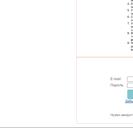
п
К
п
У
п
С
н
м
с
В
т
р
Н
д
в
E-mail
Пароль
Заб
Нужен аккаунт