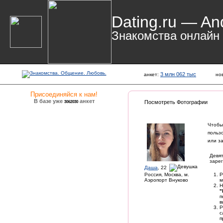
Dating.ru — An
Знакомства онлайн
3 млн 062 тыс
анкет:
но
Присоединяйся к нам!
В базе уже
анкет
3062030
Посмотреть Фотографии
Чтобы
польз
или з
Девят
зарег
Даша
, 22
Россия, Москва, м.
Р
Аэропорт Внуково
м
Н
"
п
в
Р
с
п