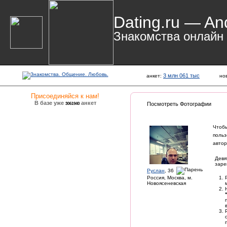
Dating.ru — An
Знакомства онлайн
3 млн 061 тыс
анкет:
но
Присоединяйся к нам!
В базе уже
анкет
3061940
Посмотреть Фотографии
Чтоб
польз
автор
Девя
заре
Руслан
, 36
Россия, Москва, м.
Новоясеневская