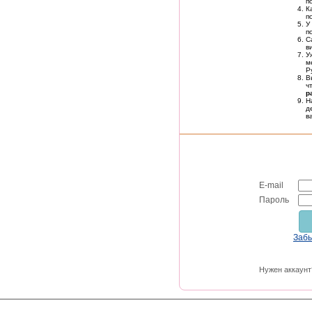
п
К
п
У
п
С
в
У
м
Р
В
ч
р
Н
д
в
E-mail
Пароль
Заб
Нужен аккаунт