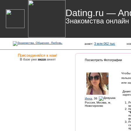
Dating.ru — An
Знакомства онлайн
3 млн 062 тыс
анкет:
но
Присоединяйся к нам!
В базе уже
анкет
3062225
Посмотреть Фотографии
Чтобы
пользо
или за
Девят
зарег
Инна
, 36
Россия, Москва, м.
Р
Новогиреево
м
Н
"
п
в
Р
с
п