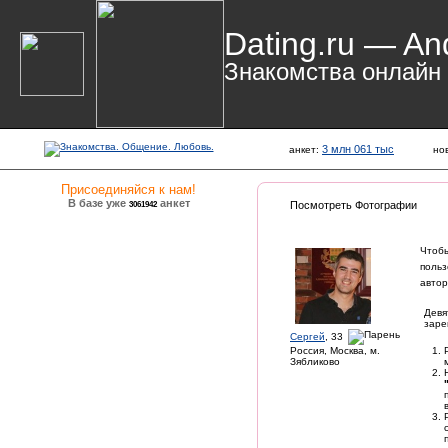
Dating.ru — An
Знакомства онлайн
3 млн 061 тыс
анкет:
но
Присоединяйся к нам!
В базе уже
анкет
3061942
Посмотреть Фотографии
Чтоб
польз
автор
Девя
заре
Сергей
, 33
Россия, Москва, м.
Зябликово